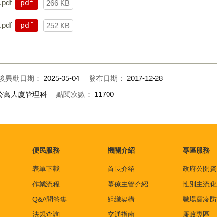
pdf
pdf
266 KB
pdf
pdf
252 KB
後異動日期：
2025-05-04
發布日期：
2017-12-28
公寓大廈管理科
點閱次數：
11700
便民服務
機關介紹
專區服務
表單下載
首長介紹
政府公開資
作業流程
幕僚主管介紹
性別主流化
Q&A問答集
組織架構
職場霸凌防
法規查詢
交通指南
廉政專區