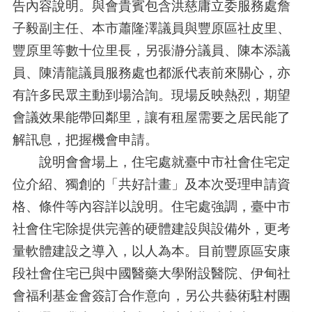
告內容說明。與會貴賓包含洪慈庸立委服務處詹
子毅副主任、本市蕭隆澤議員與豐原區社皮里、
豐原里等數十位里長，另張瀞分議員、陳本添議
員、陳清龍議員服務處也都派代表前來關心，亦
有許多民眾主動到場洽詢。現場反映熱烈，期望
會議效果能帶回鄰里，讓有租屋需要之居民能了
解訊息，把握機會申請。
說明會會場上，住宅處就臺中市社會住宅定
位介紹、獨創的「共好計畫」及本次受理申請資
格、條件等內容詳以說明。住宅處強調，臺中市
社會住宅除提供完善的硬體建設與設備外，更考
量軟體建設之導入，以人為本。目前豐原區安康
段社會住宅已與中國醫藥大學附設醫院、伊甸社
會福利基金會簽訂合作意向，另公共藝術駐村團