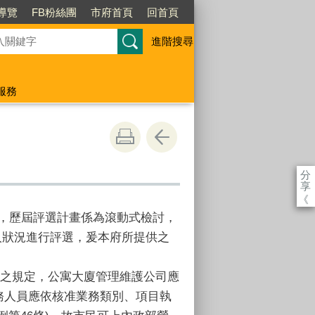
導覽
FB粉絲團
市府首頁
回首頁
進階搜尋
服務
分
享
《
，歷屆評選計畫係為滾動式檢討，
人狀況進行評選，爰本府所提供之
章之規定，公寓大廈管理維護公司應
務人員應依核准業務類別、項目執