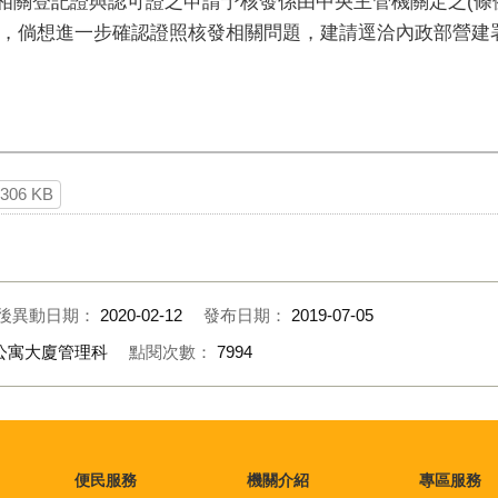
惟相關登記證與認可證之申請予核發係由中央主管機關定之(條
，倘想進一步確認證照核發相關問題，建請逕洽內政部營建
306 KB
後異動日期：
2020-02-12
發布日期：
2019-07-05
公寓大廈管理科
點閱次數：
7994
便民服務
機關介紹
專區服務