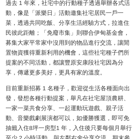
過去
1
年來，社宅中的行動種子透過舉辦各式活
動，像是「派樂日」活動邀集社宅居民一戶一
菜，透過共同吃飯、分享生活經驗方式，拉進住
民彼此距離；「免廢市集」則聯合伊甸基金會，
募集大家平常家中沒用到的物品進行交流，讓閒
置物資獲得重新利用的機會，這些社宅種子們所
提案的不同活動，都讓豐原安康段社宅因為分
享，傳遞更多美好，更具有家的溫度。
目前重新招募
1
名種子，歡迎從生活各種面向出
發，發想各種行動提案，舉凡在社宅屋頂農耕、
一家一菜共食分享、一起運動玩遊戲、親子活
動、音樂戲劇展演都可以，如優勝獲選，即可免
抽籤入住
8
坪一房型
1
年，入住後只要每個月舉行
至少
2
小時活動，與左鄰右舍分享交流，期末參