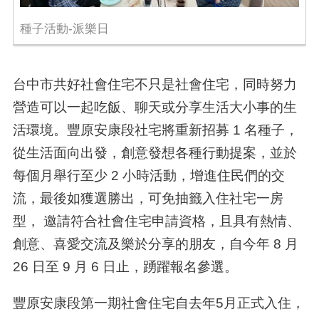
種子活動-派樂日
台中市共好社會住宅不只是社會住宅，同時努力
營造可以一起吃飯、聊天或分享生活大小事的生
活環境。豐原安康段社宅將重新招募
1
名種子，
從生活面向出發，創意發想各種行動提案，並於
每個月舉行至少
2
小時活動，增進住民們的交
流，最後如獲選勝出，可免抽籤入住社宅一房
型， 邀請符合社會住宅申請資格，且具有熱情、
創意、喜愛交流及樂於分享的朋友，自今年
8
月
26
日至
9
月
6
日止，踴躍報名參選。
豐原安康段第一期社會住宅自去年
5
月正式入住，