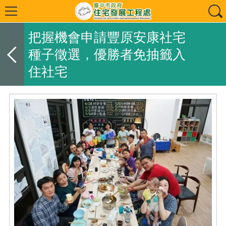
把握機會申請豐原安康社宅
種子徵選，優勝者免抽籤入
住社宅