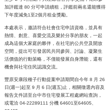
加評鑑達
80
分可申請續租，評鑑前兩名還能獲得
下年度減免
1
至
2
個月租金獎勵。
本處表示，邀請符合社會住宅申請資格，並具有
熱情、創意、喜愛交流及樂於分享的朋友，一起
成為這個大家庭的夥伴，在社宅的公共空及開放
空間，提出可引發居民共同參與、討論、凝聚生
活價值的行動策略，不僅能發展自身潛能，還有
機會與社宅住民認識交流。
豐原安康段種子行動提案申請期間自今年
8
月
26
日
(
週一
)
起至
9
月
6
日
(
週五
)
止，相關徵選內容及
報告文件請至台中市住宅發展工程處網站查詢，
或電洽
04-22289111
分機
64601
至
64605
、