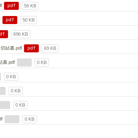
f
pdf
56 KB
f
pdf
50 KB
df
696 KB
結書.pdf
pdf
69 KB
.pdf
0 KB
0 KB
0 KB
0 KB
f
0 KB