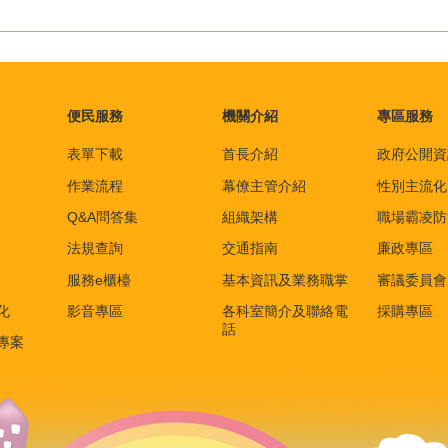
便民服務
機關介紹
專區服務
表單下載
首長介紹
政府公開資
作業流程
幕僚主管介紹
性別主流化
Q&A問答集
組織架構
職場霸凌防
法規查詢
交通指南
廉政專區
服務e櫃檯
基本資訊及業務職掌
審議委員會
化
影音專區
各科室簡介及聯絡電
採購專區
話
專案