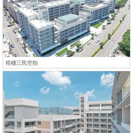
梧棲三民空拍