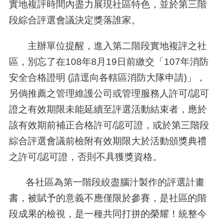
實地複評時間內盡力展現社區特色，並於第三階
段綜合評選會議決定獎落誰家。
主辦單位提醒，進入第二階段實地複評之社
區，別忘了在
108
年
8
月19日前繳交「
107
年消防
安全合格證明
(
請逕向各轄區消防大隊申請
)
」，
另倘推薦之管理維護公司或管理服務人許可
/
認可
證之有效期限未能延續至評選活動結束者，應於
該有效期前補正合格許可
/
認可證，或於第三階段
綜合評選會議前檢附有效期限大於活動頒獎典禮
之許可
/
認可證，否則不具獲獎資格。
各社區為第一階段絞盡腦汁製作的評選計畫
書，被賦予的意義不應僅限於參賽，是社區的階
段成果的檢視，是一種共同打拼的榮耀！統整今