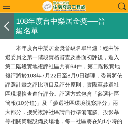
108年度台中樂居金獎──晉
級名單
本年度台中樂居金獎晉級名單出爐！經由評
選委員之第一階段資格審查及書面初評後，進入
第二階段實地複評社區共有
64
件，第二階段實地
複評將於
108
年
7
月
22
日至
8
月
9
日辦理，委員將依
評選計畫之評比項目及評分原則，實際至參選社
區現場複查進行評分。評選方式包含「參選社區
簡報
(10
分鐘
)
」及「參選社區環境視察評分」兩
大部分，接受複評社區請自行準備電腦、投影幕
等相關簡報設備及場地，每一社區將在約
1
小時的