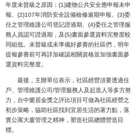
年度未晉級之原因：
(1)
建物公共安全應申報未申
報、
(2)107
年消防安全設備檢修逾期申報、
(3)
委
任之管理維護公司登記證過期、
(4)
委任之管理服
務人員認可證過期，及
(5)
書面參選資料完整度較
同組低。未晉級或未準備好參賽的社區們，明年
提報參賽前可再詳加確認相關資格並加強書面參
選資料完整度。
最後，主辦單位表示，社區經營須要透過住
戶、管理維護公司
/
管理服務人及起造人等多方努
力，台中樂居金獎之評比項目可做為社區經營之
初步策略，協助社區找到宜居生活的著力點，落
實公寓大廈管理之精神，塑造社區總體營造目
標。