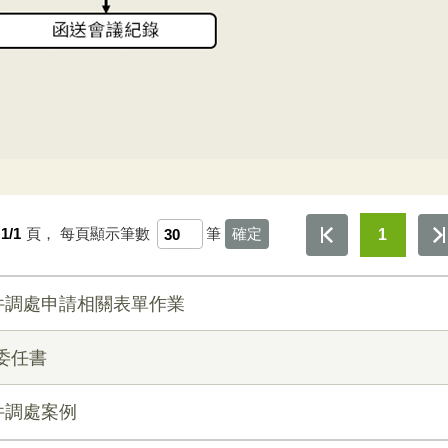
1/1
頁，
每頁顯示筆數
筆
1
件調處申請相關表單作業
委任書
件調處案例