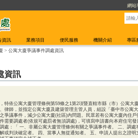
網站
告資訊
業務項目
便民服務
機關介紹
專區
廈
>
公寓大廈爭議事件調處資訊
處資訊
，特依公寓大廈管理條例第
59
條之
1
第
2
項暨直轄市縣（市）公寓大
、律師，並指定公寓大廈及建築管理主管人員，組設「臺中市公寓
之爭議事件，減少公寓大廈
(
社區
)
內問題。民眾若有公寓大廈內住戶
件需要調處者
(
依規可處罰者無須調處
)
，可填寫申請書向本府住宅發
調處：「 一、非屬公寓大廈管理條例有關之爭議事件者。 二、調處
解或判決確定者。 四、當事人無從通知者。 五、申請人提出之證明