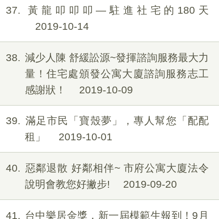
37
黃龍叩叩叩—駐進社宅的180天
2019-10-14
38
減少人陳 舒緩訟源~發揮諮詢服務最大力
量！住宅處頒發公寓大廈諮詢服務志工
感謝狀！
2019-10-09
39
滿足市民「寶殼夢」，專人幫您「配配
租」
2019-10-01
40
惡鄰退散 好鄰相伴~ 市府公寓大廈法令
說明會教您好撇步!
2019-09-20
41
台中樂居金獎，新一屆模範生報到！9月